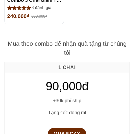
Combo 3 Chai Giấm Táo Mèo Nguyên Chất Hữu Cơ Giá 240K
8
đánh giá
Được xếp
240.000
₫
360.000
₫
Giá
Giá
hạng
5.00
5 sao
gốc
hiện
là:
tại
360.000₫.
là:
Mua theo combo để nhận quà tặng từ chúng
240.000₫.
tôi
1 CHAI
90,000đ
+30k phí ship
Tặng cốc đong ml
MUA NGAY