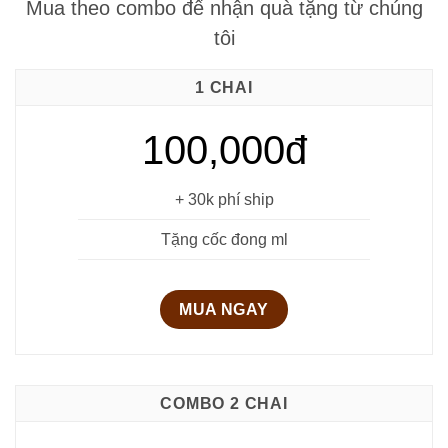
Mua theo combo để nhận quà tặng từ chúng
400.000₫.
450.000₫.
tôi
1 CHAI
100,000đ
+ 30k phí ship
Tặng cốc đong ml
MUA NGAY
COMBO 2 CHAI