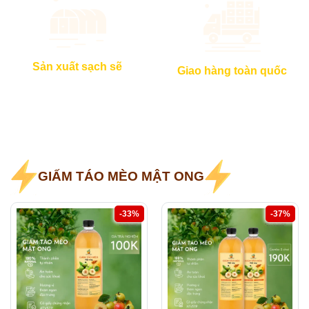
Sản xuất sạch sẽ
Giao hàng toàn quốc
GIẤM TÁO MÈO MẬT ONG
-33%
-37%